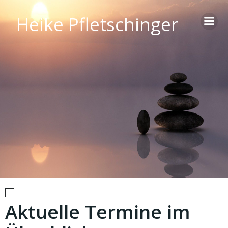
Zum
Heike Pfletschinger
Inhalt
springen
Aktuelle Termine im