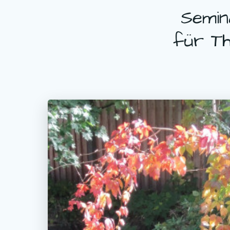
Semin
für Th